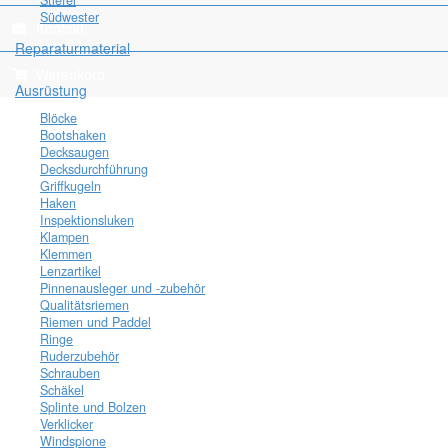
Stiefel
Südwester
Kontakt
Reparaturmaterial
Warenkorb
Ausrüstung
Blöcke
Bootshaken
Decksaugen
Decksdurchführung
Griffkugeln
Haken
Inspektionsluken
Klampen
Klemmen
Lenzartikel
Pinnenausleger und -zubehör
Qualitätsriemen
Riemen und Paddel
Ringe
Ruderzubehör
Schrauben
Schäkel
Splinte und Bolzen
Verklicker
Windspione