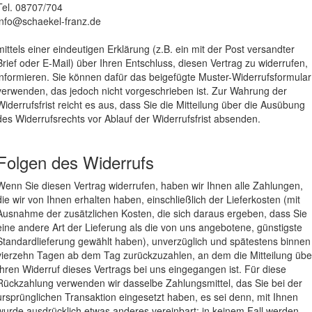
Tel. 08707/704
info@schaekel-franz.de
mittels einer eindeutigen Erklärung (z.B. ein mit der Post versandter
Brief oder E-Mail) über Ihren Entschluss, diesen Vertrag zu widerrufen,
informieren. Sie können dafür das beigefügte Muster-Widerrufsformular
verwenden, das jedoch nicht vorgeschrieben ist. Zur Wahrung der
Widerrufsfrist reicht es aus, dass Sie die Mitteilung über die Ausübung
des Widerrufsrechts vor Ablauf der Widerrufsfrist absenden.
Folgen des Widerrufs
Wenn Sie diesen Vertrag widerrufen, haben wir Ihnen alle Zahlungen,
die wir von Ihnen erhalten haben, einschließlich der Lieferkosten (mit
Ausnahme der zusätzlichen Kosten, die sich daraus ergeben, dass Sie
eine andere Art der Lieferung als die von uns angebotene, günstigste
Standardlieferung gewählt haben), unverzüglich und spätestens binnen
vierzehn Tagen ab dem Tag zurückzuzahlen, an dem die Mitteilung übe
Ihren Widerruf dieses Vertrags bei uns eingegangen ist. Für diese
Rückzahlung verwenden wir dasselbe Zahlungsmittel, das Sie bei der
ursprünglichen Transaktion eingesetzt haben, es sei denn, mit Ihnen
wurde ausdrücklich etwas anderes vereinbart; in keinem Fall werden