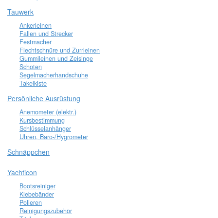
Tauwerk
Ankerleinen
Fallen und Strecker
Festmacher
Flechtschnüre und Zurrleinen
Gummileinen und Zeisinge
Schoten
Segelmacherhandschuhe
Takelkiste
Persönliche Ausrüstung
Anemometer (elektr.)
Kursbestimmung
Schlüsselanhänger
Uhren, Baro-/Hygrometer
Schnäppchen
Yachticon
Bootsreiniger
Klebebänder
Polieren
Reinigungszubehör