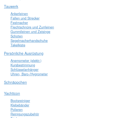
Tauwerk
Ankerleinen
Fallen und Strecker
Festmacher
Flechtschnüre und Zurrleinen
Gummileinen und Zeisinge
Schoten
Segelmacherhandschuhe
Takelkiste
Persönliche Ausrüstung
Anemometer (elektr.)
Kursbestimmung
Schlüsselanhänger
Uhren, Baro-/Hygrometer
Schnäppchen
Yachticon
Bootsreiniger
Klebebänder
Polieren
Reinigungszubehör