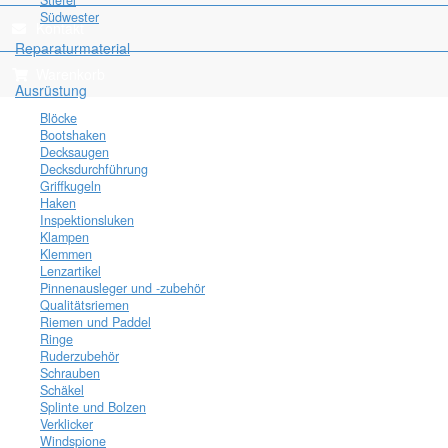
Stiefel
Südwester
Kontakt
Reparaturmaterial
Warenkorb
Ausrüstung
Blöcke
Bootshaken
Decksaugen
Decksdurchführung
Griffkugeln
Haken
Inspektionsluken
Klampen
Klemmen
Lenzartikel
Pinnenausleger und -zubehör
Qualitätsriemen
Riemen und Paddel
Ringe
Ruderzubehör
Schrauben
Schäkel
Splinte und Bolzen
Verklicker
Windspione