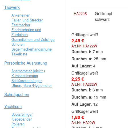
Tauwerk
Griffknopf
HA270S
Ankerleinen
schwarz
Fallen und Strecker
Festmacher
Flechtschnüre und
Griffkugel weiß
Zurrleinen
Gummileinen und Zeisinge
2,45 €
Schoten
Art.Nr. HA122W
Segelmacherhandschuhe
Durchm. i:
7 mm
Takelkiste
Durchm. a:
25 mm
Persönliche Ausrüstung
Auf Lager:
4
Anemometer (elektr.)
Griffkugel weiß
Kursbestimmung
2,25 €
Schlüsselanhänger
Art.Nr. HA222W
Uhren, Baro-/Hygrometer
Durchm. i:
6 mm
Schnäppchen
Durchm. a:
19 mm
Auf Lager:
12
Yachticon
Griffkugel weiß
Bootsreiniger
1,80 €
Klebebänder
Art.Nr. HA22W
Polieren