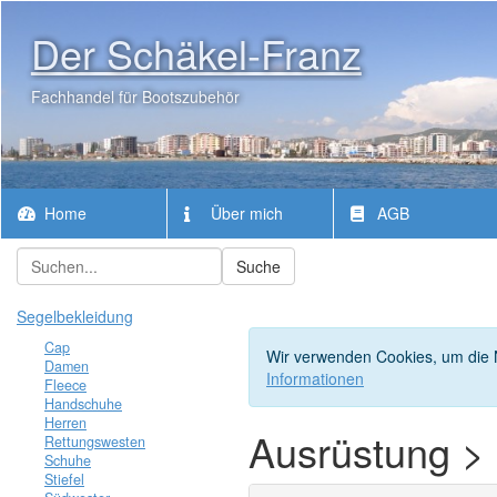
Der Schäkel-Franz
Fachhandel für Bootszubehör
Home
Über mich
AGB
Suche
Segelbekleidung
Cap
Wir verwenden Cookies, um die N
Damen
Informationen
Fleece
Handschuhe
Herren
Ausrüstung > 
Rettungswesten
Schuhe
Stiefel