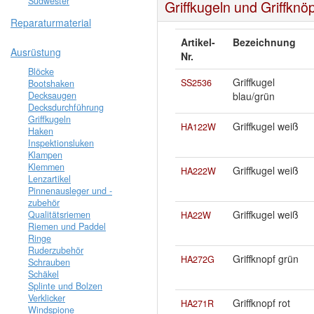
Südwester
Griffkugeln und Griffknö
Reparaturmaterial
Artikel-
Bezeichnung
Ausrüstung
Nr.
Blöcke
Griffkugel
SS2536
Bootshaken
Decksaugen
blau/grün
Decksdurchführung
Griffkugeln
Griffkugel weiß
HA122W
Haken
Inspektionsluken
Klampen
Klemmen
Griffkugel weiß
HA222W
Lenzartikel
Pinnenausleger und -
zubehör
Griffkugel weiß
Qualitätsriemen
HA22W
Riemen und Paddel
Ringe
Ruderzubehör
Griffknopf grün
HA272G
Schrauben
Schäkel
Splinte und Bolzen
Verklicker
Griffknopf rot
HA271R
Windspione