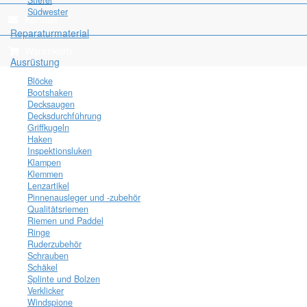
Stiefel
Südwester
Kontakt
Reparaturmaterial
Warenkorb
Ausrüstung
Blöcke
Bootshaken
Decksaugen
Decksdurchführung
Griffkugeln
Haken
Inspektionsluken
Klampen
Klemmen
Lenzartikel
Pinnenausleger und -zubehör
Qualitätsriemen
Riemen und Paddel
Ringe
Ruderzubehör
Schrauben
Schäkel
Splinte und Bolzen
Verklicker
Windspione