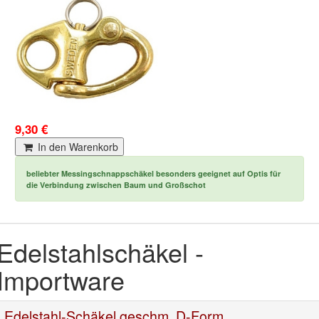
9,30 €
In den Warenkorb
beliebter Messingschnappschäkel besonders geeignet
auf Optis
für
die Verbindung zwischen Baum und Großschot
Edelstahlschäkel -
Importware
Edelstahl-Schäkel geschm. D-Form