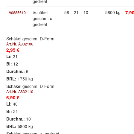
gedreht
Schäkel
58
21
10
5800 kg
7,9
A0885610
geschm. u.
gedreht
Schäkel geschm. D-Form
Art.Nr. A832106
2,95 €
Li:
21
Bi:
12
Durchm.:
6
BRL:
1750 kg
Schäkel geschm. D-Form
Art.Nr. A832110
6,90 €
Li:
40
Bi:
21
Durchm.:
10
BRL:
5800 kg
Schäkel geschm. u. gedreht