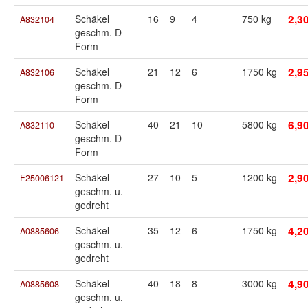
Schäkel
16
9
4
750 kg
2,3
A832104
geschm. D-
Form
Schäkel
21
12
6
1750 kg
2,9
A832106
geschm. D-
Form
Schäkel
40
21
10
5800 kg
6,9
A832110
geschm. D-
Form
Schäkel
27
10
5
1200 kg
2,9
F25006121
geschm. u.
gedreht
Schäkel
35
12
6
1750 kg
4,2
A0885606
geschm. u.
gedreht
Schäkel
40
18
8
3000 kg
4,9
A0885608
geschm. u.