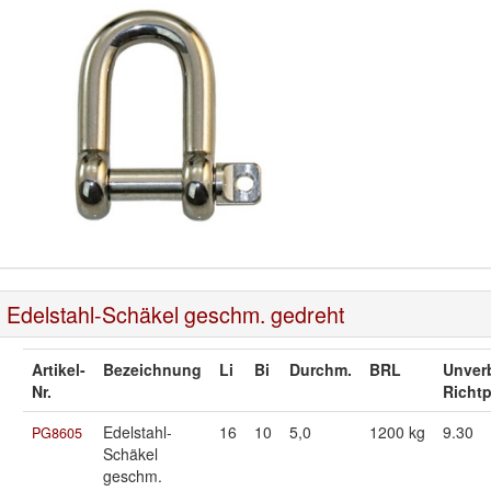
Edelstahl-Schäkel geschm. gedreht
Artikel-
Bezeichnung
Li
Bi
Durchm.
BRL
Unverb
Nr.
Richtp
Edelstahl-
16
10
5,0
1200 kg
9.30
PG8605
Schäkel
geschm.