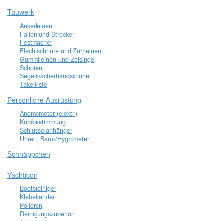
Tauwerk
Ankerleinen
Fallen und Strecker
Festmacher
Flechtschnüre und Zurrleinen
Gummileinen und Zeisinge
Schoten
Segelmacherhandschuhe
Takelkiste
Persönliche Ausrüstung
Anemometer (elektr.)
Kursbestimmung
Schlüsselanhänger
Uhren, Baro-/Hygrometer
Schnäppchen
Yachticon
Bootsreiniger
Klebebänder
Polieren
Reinigungszubehör