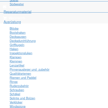
Stiefel
Südwester
Kontakt
Reparaturmaterial
Warenkorb
Ausrüstung
Blöcke
Bootshaken
Decksaugen
Decksdurchführung
Griffkugeln
Haken
Inspektionsluken
Klampen
Klemmen
Lenzartikel
Pinnenausleger und -zubehör
Qualitätsriemen
Riemen und Paddel
Ringe
Ruderzubehör
Schrauben
Schäkel
Splinte und Bolzen
Verklicker
Windspione