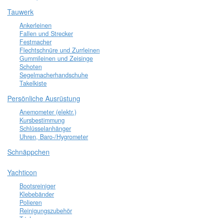
Tauwerk
Ankerleinen
Fallen und Strecker
Festmacher
Flechtschnüre und Zurrleinen
Gummileinen und Zeisinge
Schoten
Segelmacherhandschuhe
Takelkiste
Persönliche Ausrüstung
Anemometer (elektr.)
Kursbestimmung
Schlüsselanhänger
Uhren, Baro-/Hygrometer
Schnäppchen
Yachticon
Bootsreiniger
Klebebänder
Polieren
Reinigungszubehör