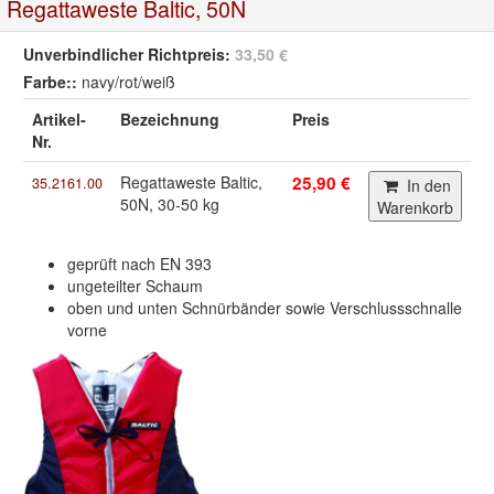
Regattaweste Baltic, 50N
Unverbindlicher Richtpreis:
33,50 €
Farbe::
navy/rot/weiß
Artikel-
Bezeichnung
Preis
Nr.
Regattaweste Baltic,
25,90 €
35.2161.00
In den
50N, 30-50 kg
Warenkorb
geprüft nach EN 393
ungeteilter Schaum
oben und unten Schnürbänder sowie Verschlussschnalle
vorne