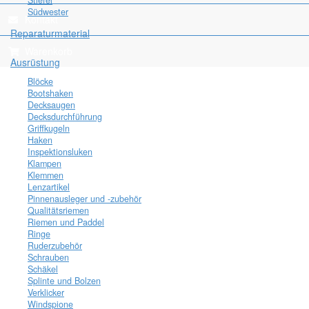
Stiefel
Südwester
Kontakt
Reparaturmaterial
Warenkorb
Ausrüstung
Blöcke
Bootshaken
Decksaugen
Decksdurchführung
Griffkugeln
Haken
Inspektionsluken
Klampen
Klemmen
Lenzartikel
Pinnenausleger und -zubehör
Qualitätsriemen
Riemen und Paddel
Ringe
Ruderzubehör
Schrauben
Schäkel
Splinte und Bolzen
Verklicker
Windspione