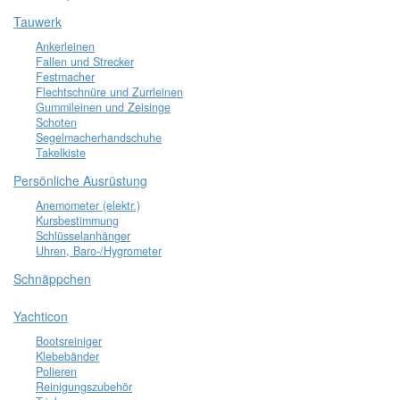
Tauwerk
Ankerleinen
Fallen und Strecker
Festmacher
Flechtschnüre und Zurrleinen
Gummileinen und Zeisinge
Schoten
Segelmacherhandschuhe
Takelkiste
Persönliche Ausrüstung
Anemometer (elektr.)
Kursbestimmung
Schlüsselanhänger
Uhren, Baro-/Hygrometer
Schnäppchen
Yachticon
Bootsreiniger
Klebebänder
Polieren
Reinigungszubehör